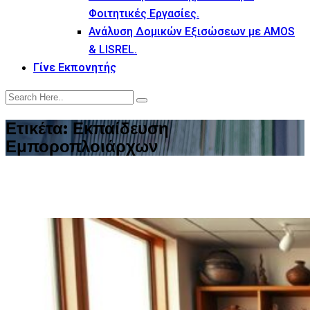
Φοιτητικές Εργασίες.
Ανάλυση Δομικών Εξισώσεων με AMOS
& LISREL.
Γίνε Εκπονητής
Ετικέτα:
Εκπαίδευση
Εμποροπλοιάρχων