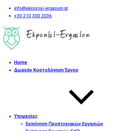
info@ekponisi-ergasion.gr
+30 210 300 2036
Home
Δωρεάν Κοστολόγηση Έργου
Υπηρεσίες
Εκπόνηση Προπτυχιακών Εργασιών