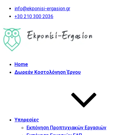
info@ekponisi-ergasion.gr
+30 210 300 2036
Home
Δωρεάν Κοστολόγηση Έργου
Υπηρεσίες
Εκπόνηση Προπτυχιακών Εργασιών