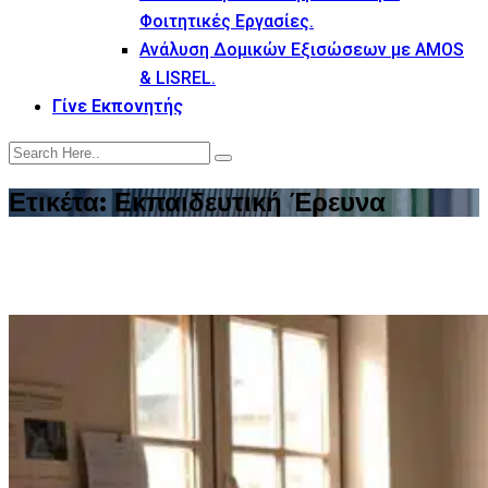
Φοιτητικές Εργασίες.
Ανάλυση Δομικών Εξισώσεων με AMOS
& LISREL.
Γίνε Εκπονητής
Ετικέτα:
Εκπαιδευτική Έρευνα