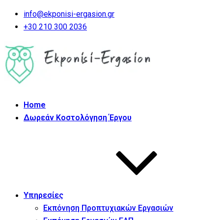
info@ekponisi-ergasion.gr
+30 210 300 2036
Home
Δωρεάν Κοστολόγηση Έργου
Υπηρεσίες
Εκπόνηση Προπτυχιακών Εργασιών