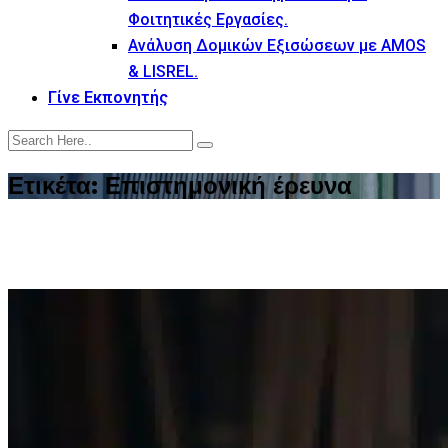
Φοιτητικές Εργασίες.
Ανάλυση Δομικών Εξισώσεων με AMOS
& LISREL.
Γίνε Εκπονητής
Ετικέτα:
Επιστημονική έρευνα