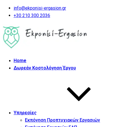
info@ekponisi-ergasion.gr
+30 210 300 2036
Home
Δωρεάν Κοστολόγηση Έργου
Υπηρεσίες
Εκπόνηση Προπτυχιακών Εργασιών