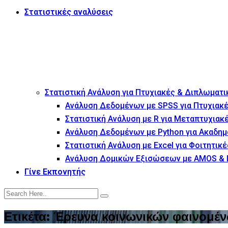
Στατιστικές αναλύσεις
Στατιστική Ανάλυση για Πτυχιακές & Διπλωματι
Ανάλυση Δεδομένων με SPSS για Πτυχιακέ
Στατιστική Ανάλυση με R για Μεταπτυχιακ
Ανάλυση Δεδομένων με Python για Ακαδημ
Στατιστική Ανάλυση με Excel για Φοιτητικέ
Ανάλυση Δομικών Εξισώσεων με AMOS & 
Γίνε Εκπονητής
Ετικέτα:
Έρευνα κοινωνικών φαινομέ