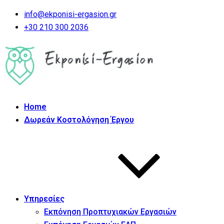
info@ekponisi-ergasion.gr
+30 210 300 2036
Home
Δωρεάν Κοστολόγηση Έργου
Υπηρεσίες
Εκπόνηση Προπτυχιακών Εργασιών