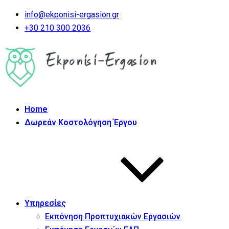
info@ekponisi-ergasion.gr
+30 210 300 2036
Home
Δωρεάν Κοστολόγηση Έργου
Υπηρεσίες
Εκπόνηση Προπτυχιακών Εργασιών