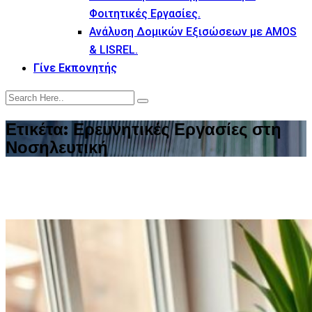
Φοιτητικές Εργασίες.
Ανάλυση Δομικών Εξισώσεων με AMOS
& LISREL.
Γίνε Εκπονητής
Ετικέτα:
Ερευνητικές Εργασίες στη
Νοσηλευτική