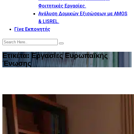
Φοιτητικές Εργασίες.
Ανάλυση Δομικών Εξισώσεων με AMOS
& LISREL.
Γίνε Εκπονητής
Ετικέτα:
Εργασίες Ευρωπαϊκής
Ένωσης