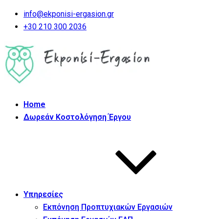
info@ekponisi-ergasion.gr
+30 210 300 2036
Home
Δωρεάν Κοστολόγηση Έργου
Υπηρεσίες
Εκπόνηση Προπτυχιακών Εργασιών