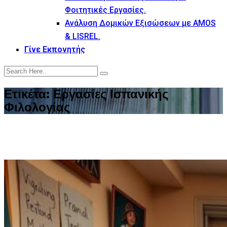
Φοιτητικές Εργασίες.
Ανάλυση Δομικών Εξισώσεων με AMOS
& LISREL.
Γίνε Εκπονητής
Ετικέτα:
Εργασίες Ισπανικής
Φιλολογίας