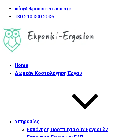
info@ekponisi-ergasion.gr
+30 210 300 2036
Home
Δωρεάν Κοστολόγηση Έργου
Υπηρεσίες
Εκπόνηση Προπτυχιακών Εργασιών