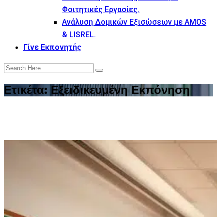
Φοιτητικές Εργασίες.
Ανάλυση Δομικών Εξισώσεων με AMOS
& LISREL.
Γίνε Εκπονητής
Ετικέτα:
Εξειδικευμένη Εκπόνηση