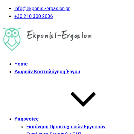
info@ekponisi-ergasion.gr
+30 210 300 2036
Home
Δωρεάν Κοστολόγηση Έργου
Υπηρεσίες
Εκπόνηση Προπτυχιακών Εργασιών