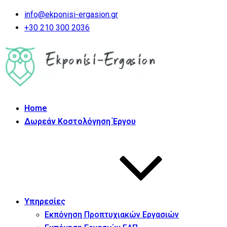
info@ekponisi-ergasion.gr
+30 210 300 2036
Home
Δωρεάν Κοστολόγηση Έργου
Υπηρεσίες
Εκπόνηση Προπτυχιακών Εργασιών