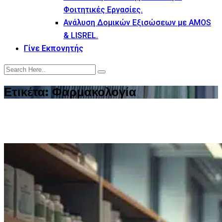
Φοιτητικές Εργασίες.
Ανάλυση Δομικών Εξισώσεων με AMOS
& LISREL.
Γίνε Εκπονητής
Ετικέτα:
Φαρμακολογία