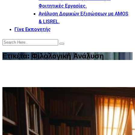
Φοιτητικές Εργασίες.
Ανάλυση Δομικών Εξισώσεων με AMOS
& LISREL.
Γίνε Εκπονητής
Ετικέτα:
Φιλολογική Ανάλυση