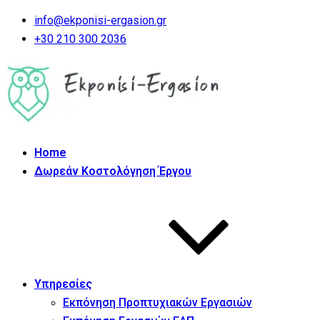
info@ekponisi-ergasion.gr
+30 210 300 2036
Home
Δωρεάν Κοστολόγηση Έργου
Υπηρεσίες
Εκπόνηση Προπτυχιακών Εργασιών