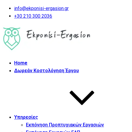
info@ekponisi-ergasion.gr
+30 210 300 2036
Home
Δωρεάν Κοστολόγηση Έργου
Υπηρεσίες
Εκπόνηση Προπτυχιακών Εργασιών