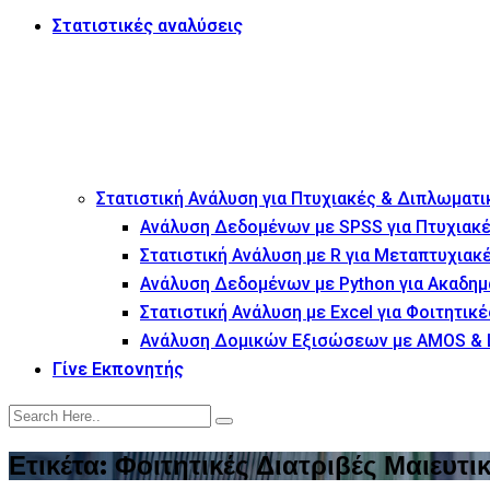
Στατιστικές αναλύσεις
Στατιστική Ανάλυση για Πτυχιακές & Διπλωματι
Ανάλυση Δεδομένων με SPSS για Πτυχιακέ
Στατιστική Ανάλυση με R για Μεταπτυχιακ
Ανάλυση Δεδομένων με Python για Ακαδημ
Στατιστική Ανάλυση με Excel για Φοιτητικέ
Ανάλυση Δομικών Εξισώσεων με AMOS & 
Γίνε Εκπονητής
Ετικέτα:
Φοιτητικές Διατριβές Μαιευτι