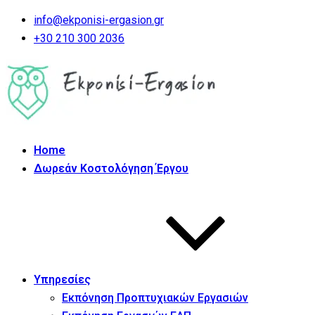
info@ekponisi-ergasion.gr
+30 210 300 2036
Home
Δωρεάν Κοστολόγηση Έργου
Υπηρεσίες
Εκπόνηση Προπτυχιακών Εργασιών