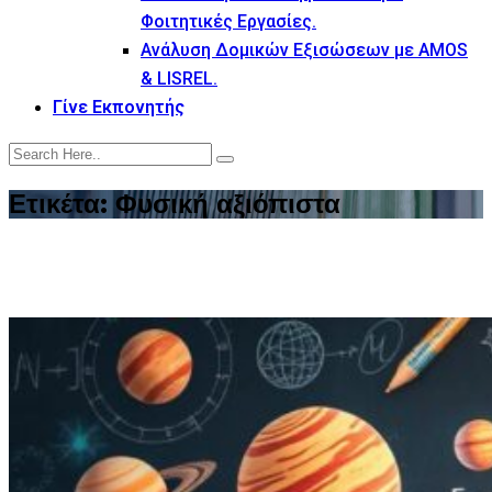
Φοιτητικές Εργασίες.
Ανάλυση Δομικών Εξισώσεων με AMOS
& LISREL.
Γίνε Εκπονητής
Ετικέτα:
Φυσική αξιόπιστα