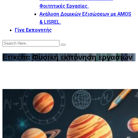
Φοιτητικές Εργασίες.
Ανάλυση Δομικών Εξισώσεων με AMOS
& LISREL.
Γίνε Εκπονητής
Ετικέτα:
Φυσική εκπόνηση εργασιών