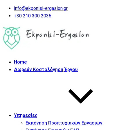
info@ekponisi-ergasion.gr
+30 210 300 2036
Home
Δωρεάν Κοστολόγηση Έργου
Υπηρεσίες
Εκπόνηση Προπτυχιακών Εργασιών