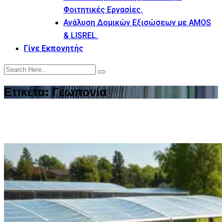
Φοιτητικές Εργασίες.
Ανάλυση Δομικών Εξισώσεων με AMOS
& LISREL.
Γίνε Εκπονητής
Ετικέτα:
Γεωπονία