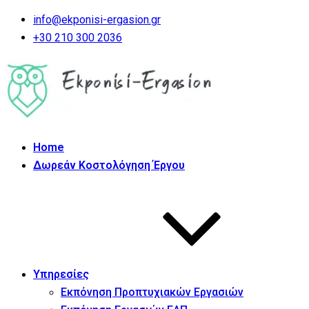
info@ekponisi-ergasion.gr
+30 210 300 2036
Home
Δωρεάν Κοστολόγηση Έργου
Υπηρεσίες
Εκπόνηση Προπτυχιακών Εργασιών