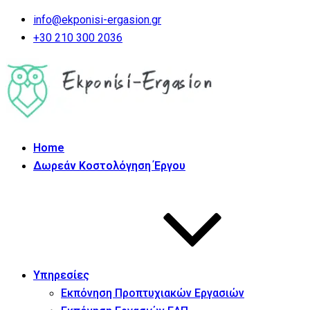
info@ekponisi-ergasion.gr
+30 210 300 2036
Home
Δωρεάν Κοστολόγηση Έργου
Υπηρεσίες
Εκπόνηση Προπτυχιακών Εργασιών