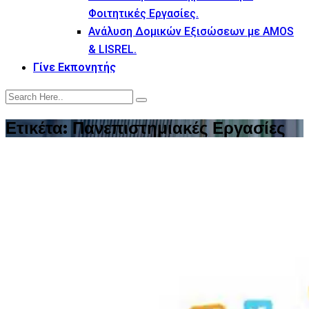
Φοιτητικές Εργασίες.
Ανάλυση Δομικών Εξισώσεων με AMOS
& LISREL.
Γίνε Εκπονητής
Ετικέτα:
Πανεπιστημιακές Εργασίες