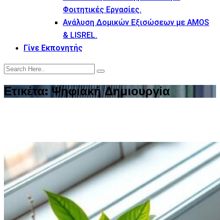
Φοιτητικές Εργασίες.
Ανάλυση Δομικών Εξισώσεων με AMOS
& LISREL.
Γίνε Εκπονητής
Ετικέτα:
Ψηφιακή Δημιουργία