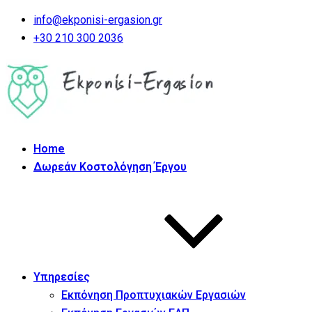
info@ekponisi-ergasion.gr
+30 210 300 2036
Home
Δωρεάν Κοστολόγηση Έργου
Υπηρεσίες
Εκπόνηση Προπτυχιακών Εργασιών