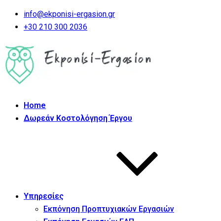
info@ekponisi-ergasion.gr
+30 210 300 2036
Home
Δωρεάν Κοστολόγηση Έργου
Υπηρεσίες
Εκπόνηση Προπτυχιακών Εργασιών