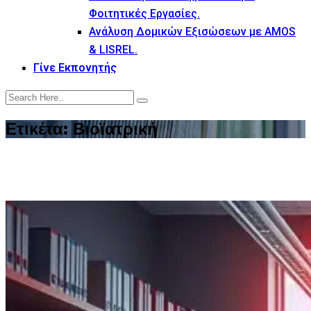
Φοιτητικές Εργασίες.
Ανάλυση Δομικών Εξισώσεων με AMOS
& LISREL.
Γίνε Εκπονητής
Ετικέτα:
Βιοϊατρική