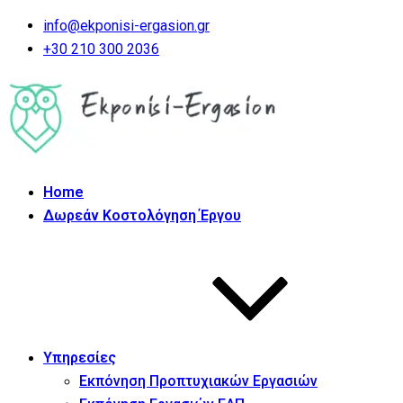
info@ekponisi-ergasion.gr
+30 210 300 2036
Home
Δωρεάν Κοστολόγηση Έργου
Υπηρεσίες
Εκπόνηση Προπτυχιακών Εργασιών