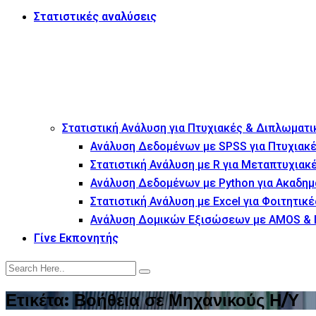
Στατιστικές αναλύσεις
Στατιστική Ανάλυση για Πτυχιακές & Διπλωματι
Ανάλυση Δεδομένων με SPSS για Πτυχιακέ
Στατιστική Ανάλυση με R για Μεταπτυχιακ
Ανάλυση Δεδομένων με Python για Ακαδημ
Στατιστική Ανάλυση με Excel για Φοιτητικέ
Ανάλυση Δομικών Εξισώσεων με AMOS & 
Γίνε Εκπονητής
Ετικέτα:
Βοήθεια σε Μηχανικούς Η/Υ