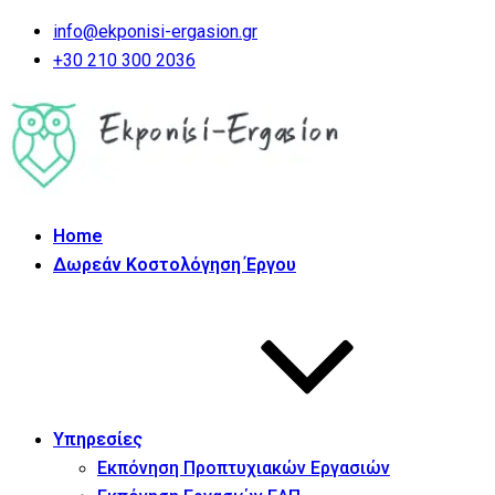
info@ekponisi-ergasion.gr
+30 210 300 2036
Home
Δωρεάν Κοστολόγηση Έργου
Υπηρεσίες
Εκπόνηση Προπτυχιακών Εργασιών