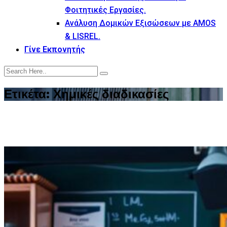
Φοιτητικές Εργασίες.
Ανάλυση Δομικών Εξισώσεων με AMOS
& LISREL.
Γίνε Εκπονητής
Ετικέτα:
Χημικές διαδικασίες