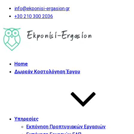
info@ekponisi-ergasion.gr
+30 210 300 2036
Home
Δωρεάν Κοστολόγηση Έργου
Υπηρεσίες
Εκπόνηση Προπτυχιακών Εργασιών