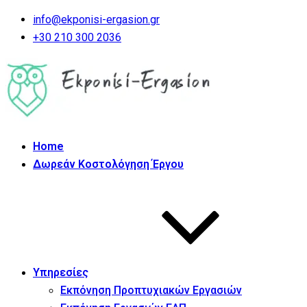
info@ekponisi-ergasion.gr
+30 210 300 2036
Home
Δωρεάν Κοστολόγηση Έργου
Υπηρεσίες
Εκπόνηση Προπτυχιακών Εργασιών