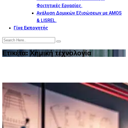
Φοιτητικές Εργασίες.
Ανάλυση Δομικών Εξισώσεων με AMOS
& LISREL.
Γίνε Εκπονητής
Ετικέτα:
Χημική τεχνολογία