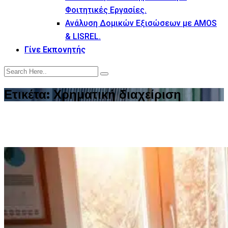
Φοιτητικές Εργασίες.
Ανάλυση Δομικών Εξισώσεων με AMOS
& LISREL.
Γίνε Εκπονητής
Ετικέτα:
Χρηματική διαχείριση