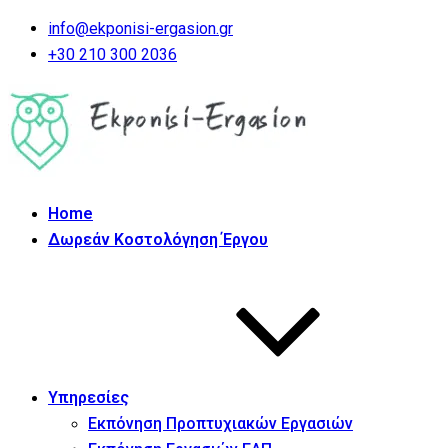
info@ekponisi-ergasion.gr
+30 210 300 2036
Home
Δωρεάν Κοστολόγηση Έργου
Υπηρεσίες
Εκπόνηση Προπτυχιακών Εργασιών