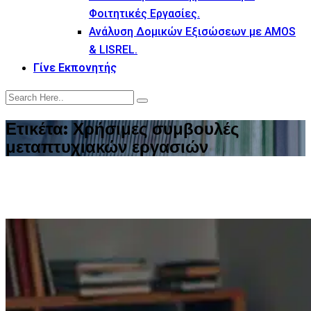
Φοιτητικές Εργασίες.
Ανάλυση Δομικών Εξισώσεων με AMOS
& LISREL.
Γίνε Εκπονητής
Ετικέτα:
Χρήσιμες συμβουλές
μεταπτυχιακών εργασιών