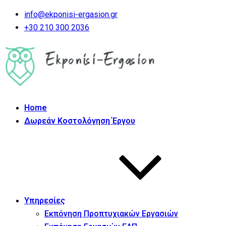
info@ekponisi-ergasion.gr
+30 210 300 2036
Home
Δωρεάν Κοστολόγηση Έργου
Υπηρεσίες
Εκπόνηση Προπτυχιακών Εργασιών