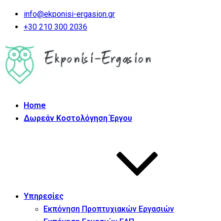
info@ekponisi-ergasion.gr
+30 210 300 2036
Home
Δωρεάν Κοστολόγηση Έργου
Υπηρεσίες
Εκπόνηση Προπτυχιακών Εργασιών