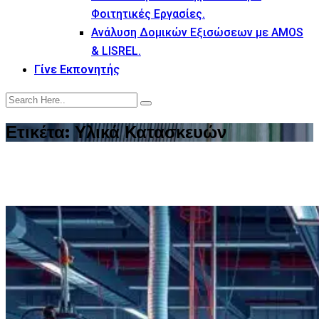
Φοιτητικές Εργασίες.
Ανάλυση Δομικών Εξισώσεων με AMOS
& LISREL.
Γίνε Εκπονητής
Ετικέτα:
Υλικά Κατασκευών