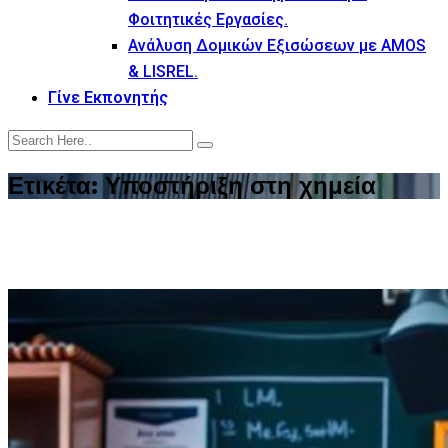
Φοιτητικές Εργασίες.
Ανάλυση Δομικών Εξισώσεων με AMOS
& LISREL.
Γίνε Εκπονητής
Ετικέτα:
Υποστήριξη στη χημεία