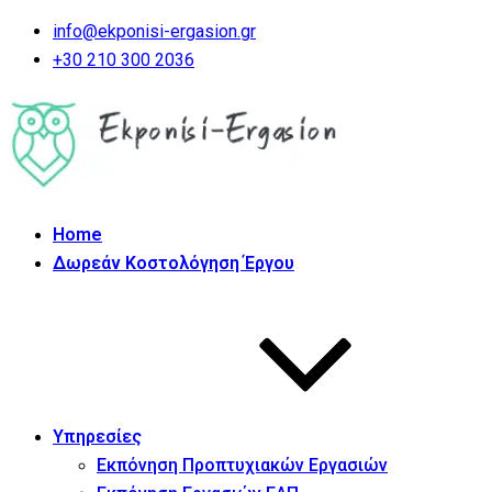
info@ekponisi-ergasion.gr
+30 210 300 2036
Home
Δωρεάν Κοστολόγηση Έργου
Υπηρεσίες
Εκπόνηση Προπτυχιακών Εργασιών