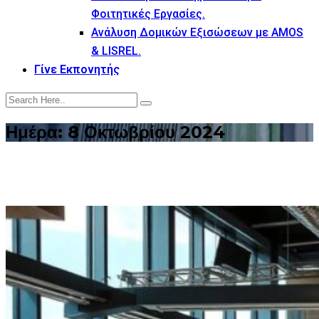
Φοιτητικές Εργασίες.
Ανάλυση Δομικών Εξισώσεων με AMOS
& LISREL.
Γίνε Εκπονητής
Ημέρα:
8 Οκτωβρίου 2024