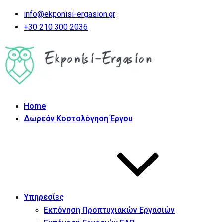
info@ekponisi-ergasion.gr
+30 210 300 2036
Home
Δωρεάν Κοστολόγηση Έργου
Υπηρεσίες
Εκπόνηση Προπτυχιακών Εργασιών