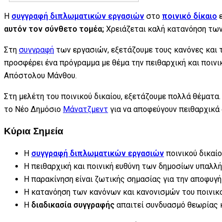
Η
συγγραφή διπλωματικών εργασιών
στο
ποινικό δίκαιο
ε
αυτόν τον σύνθετο τομέα;
Χρειάζεται καλή κατανόηση των
Στη
συγγραφή
των εργασιών, εξετάζουμε τους κανόνες και 
προσφέρει ένα πρόγραμμα με θέμα την πειθαρχική και ποιν
Απόστολου Μάνθου.
Στη μελέτη του ποινικού δικαίου, εξετάζουμε πολλά θέματα
το Νέο Δημόσιο
Μάνατζμεντ
για να αποφεύγουν πειθαρχικά 
Κύρια Σημεία
Η
συγγραφή διπλωματικών εργασιών
ποινικού δικαίο
Η πειθαρχική και ποινική ευθύνη των δημοσίων υπαλλή
Η παρακίνηση είναι ζωτικής σημασίας για την αποφυγ
Η κατανόηση των κανόνων και κανονισμών του ποινικού
Η
διαδικασία συγγραφής
απαιτεί συνδυασμό θεωρίας 