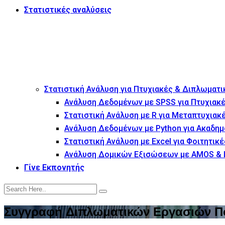
Στατιστικές αναλύσεις
Στατιστική Ανάλυση για Πτυχιακές & Διπλωματι
Ανάλυση Δεδομένων με SPSS για Πτυχιακέ
Στατιστική Ανάλυση με R για Μεταπτυχιακ
Ανάλυση Δεδομένων με Python για Ακαδημ
Στατιστική Ανάλυση με Excel για Φοιτητικέ
Ανάλυση Δομικών Εξισώσεων με AMOS & 
Γίνε Εκπονητής
Συγγραφή Διπλωματικών Εργασιών Πο