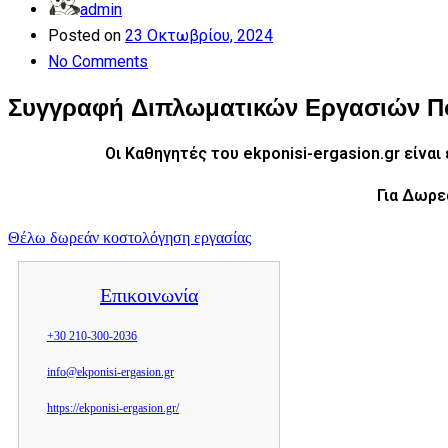
admin
Posted on
23 Οκτωβρίου, 2024
No Comments
Συγγραφή Διπλωματικών Εργασιών Πο
Οι Καθηγητές του ekponisi-ergasion.gr είνα
Για Δωρε
Θέλω δωρεάν κοστολόγηση εργασίας
Επικοινωνία
+30 210-300-2036
info@ekponisi-ergasion.gr
https://ekponisi-ergasion.gr/