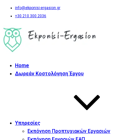
info@ekponisi-ergasion.gr
+30 210 300 2036
Home
Δωρεάν Κοστολόγηση Έργου
Υπηρεσίες
Εκπόνηση Προπτυχιακών Εργασιών
Εκπόνηση Εργασιών ΕΑΠ