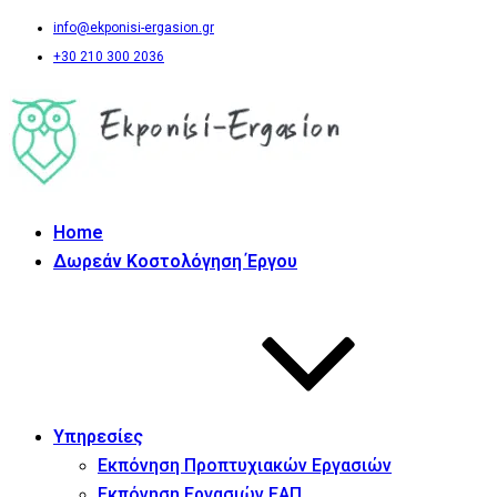
info@ekponisi-ergasion.gr
+30 210 300 2036
Home
Δωρεάν Κοστολόγηση Έργου
Υπηρεσίες
Εκπόνηση Προπτυχιακών Εργασιών
Εκπόνηση Εργασιών ΕΑΠ