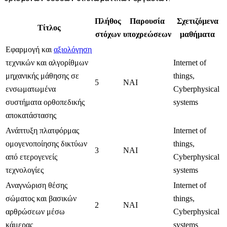
Πλήθος
Παρουσία
Σχετιζόμενα
Τίτλος
στόχων
υποχρεώσεων
μαθήματα
Εφαρμογή και
αξιολόγηση
τεχνικών και αλγορίθμων
Internet of
μηχανικής μάθησης σε
things,
5
ΝΑΙ
ενσωματωμένα
Cyberphysical
συστήματα ορθοπεδικής
systems
αποκατάστασης
Ανάπτυξη πλατφόρμας
Internet of
ομογενοποίησης δικτύων
things,
3
ΝΑΙ
από ετερογενείς
Cyberphysical
τεχνολογίες
systems
Αναγνώριση θέσης
Internet of
σώματος και βασικών
things,
2
ΝΑΙ
αρθρώσεων μέσω
Cyberphysical
κάμερας
systems