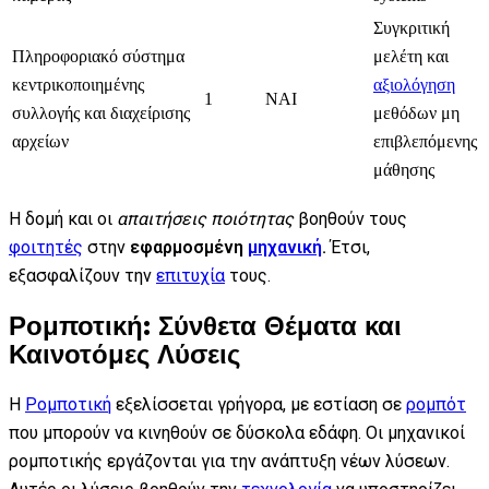
Συγκριτική
Πληροφοριακό σύστημα
μελέτη και
κεντρικοποιημένης
αξιολόγηση
1
ΝΑΙ
συλλογής και διαχείρισης
μεθόδων μη
αρχείων
επιβλεπόμενης
μάθησης
Η δομή και οι
απαιτήσεις ποιότητας
βοηθούν τους
φοιτητές
στην
εφαρμοσμένη
μηχανική
.
Έτσι,
εξασφαλίζουν την
επιτυχία
τους.
Ρομποτική: Σύνθετα Θέματα και
Καινοτόμες Λύσεις
Η
Ρομποτική
εξελίσσεται γρήγορα, με εστίαση σε
ρομπότ
που μπορούν να κινηθούν σε δύσκολα εδάφη. Οι μηχανικοί
ρομποτικής εργάζονται για την ανάπτυξη νέων λύσεων.