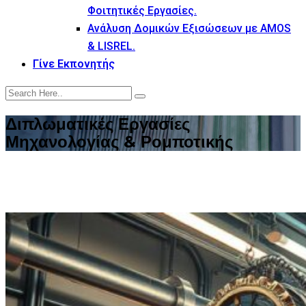
Φοιτητικές Εργασίες.
Ανάλυση Δομικών Εξισώσεων με AMOS
& LISREL.
Γίνε Εκπονητής
Διπλωματικές Εργασίες
Μηχανολογίας & Ρομποτικής