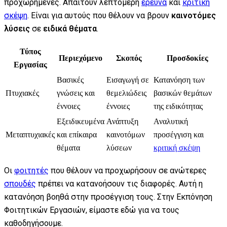
προχωρημένες. Απαιτούν λεπτομερή
έρευνα
και
κριτική
σκέψη
. Είναι για αυτούς που θέλουν να βρουν
καινοτόμες
λύσεις
σε
ειδικά θέματα
.
Τύπος
Περιεχόμενο
Σκοπός
Προσδοκίες
Εργασίας
Βασικές
Εισαγωγή σε
Κατανόηση των
Πτυχιακές
γνώσεις και
θεμελιώδεις
βασικών θεμάτων
έννοιες
έννοιες
της ειδικότητας
Εξειδικευμένα
Ανάπτυξη
Αναλυτική
Μεταπτυχιακές
και επίκαιρα
καινοτόμων
προσέγγιση και
θέματα
λύσεων
κριτική σκέψη
Οι
φοιτητές
που θέλουν να προχωρήσουν σε ανώτερες
σπουδές
πρέπει να κατανοήσουν τις διαφορές. Αυτή η
κατανόηση βοηθά στην προσέγγιση τους. Στην Εκπόνηση
Φοιτητικών Εργασιών, είμαστε εδώ για να τους
καθοδηγήσουμε.