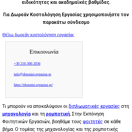
ειδικότητες και ακαδημαϊκές βαθμίδες.
Για Δωρεάν Κοστολόγηση Εργασίας χρησιμοποιήστε τον
παρακάτω σύνδεσμο
Θέλω δωρεάν κοστολόγηση εργασίας
Επικοινωνία
+30 210-300-2036
info@ekponisi-ergasion.gr
https://ekponisi-ergasion.gr/
Τι μπορούν να αποκαλύψουν οι
διπλωματικές εργασίες
στη
μηχανολογία
και τη
ρομποτική
; Στην Εκπόνηση
Φοιτητικών Εργασιών, βοηθάμε τους
φοιτητές
σε κάθε
βήμα. Ο τομέας της μηχανολογίας και της ρομποτικής