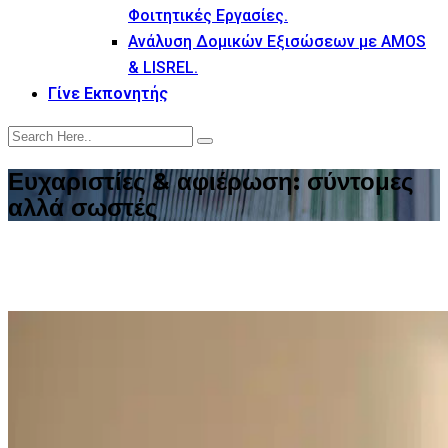
Φοιτητικές Εργασίες.
Ανάλυση Δομικών Εξισώσεων με AMOS
& LISREL.
Γίνε Εκπονητής
Ευχαριστίες & αφιέρωση: σύντομες
αλλά σωστές