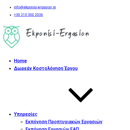
info@ekponisi-ergasion.gr
+30 210 300 2036
Home
Δωρεάν Κοστολόγηση Έργου
Υπηρεσίες
Εκπόνηση Προπτυχιακών Εργασιών
Εκπόνηση Εργασιών ΕΑΠ