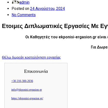
admin
Posted on
24 Αυγούστου, 2024
No Comments
Ετοιμες Διπλωματικές Εργασίες Με Ε
Οι Καθηγητές του ekponisi-ergasion.gr είνα
Για Δωρε
Θέλω δωρεάν κοστολόγηση εργασίας
Επικοινωνία
+30 210-300-2036
info@ekponisi-ergasion.gr
https://ekponisi-ergasion.gr/