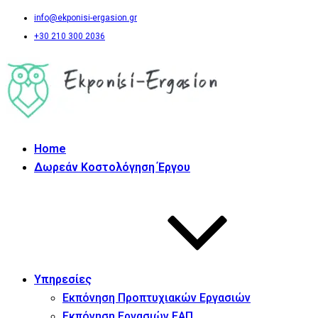
info@ekponisi-ergasion.gr
+30 210 300 2036
Home
Δωρεάν Κοστολόγηση Έργου
Υπηρεσίες
Εκπόνηση Προπτυχιακών Εργασιών
Εκπόνηση Εργασιών ΕΑΠ