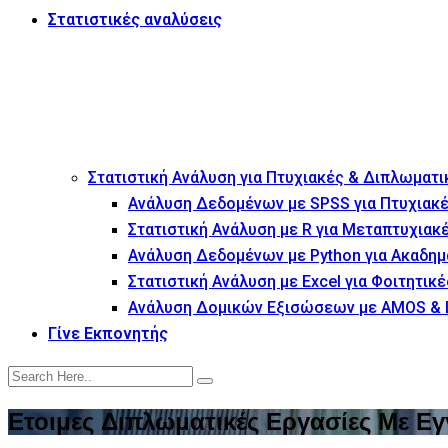
Στατιστικές αναλύσεις
Στατιστική Ανάλυση για Πτυχιακές & Διπλωματι
Ανάλυση Δεδομένων με SPSS για Πτυχιακέ
Στατιστική Ανάλυση με R για Μεταπτυχιακ
Ανάλυση Δεδομένων με Python για Ακαδημ
Στατιστική Ανάλυση με Excel για Φοιτητικέ
Ανάλυση Δομικών Εξισώσεων με AMOS & 
Γίνε Εκπονητής
Ετοιμες Διπλωματικές Εργασίες Με Ε