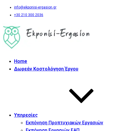
info@ekponisi-ergasion.gr
+30 210 300 2036
Home
Δωρεάν Κοστολόγηση Έργου
Υπηρεσίες
Εκπόνηση Προπτυχιακών Εργασιών
Εκπόνηση Εργασιών ΕΑΠ