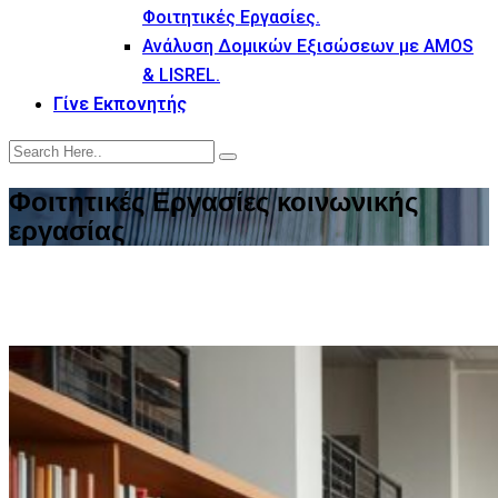
Φοιτητικές Εργασίες.
Ανάλυση Δομικών Εξισώσεων με AMOS
& LISREL.
Γίνε Εκπονητής
Φοιτητικές Εργασίες κοινωνικής
εργασίας