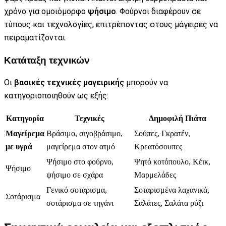
χρόνο για ομοιόμορφο
ψήσιμο
. Φούρνοι διαφέρουν σε
τύπους και τεχνολογίες, επιτρέποντας στους μάγειρες να
πειραματίζονται.
Κατάταξη τεχνικών
Οι
βασικές τεχνικές μαγειρικής
μπορούν να
κατηγοριοποιηθούν ως εξής:
Κατηγορία
Τεχνικές
Δημοφιλή Πιάτα
Μαγείρεμα
Βράσιμο, σιγοβράσιμο,
Σούπες, Γκρατέν,
με υγρά
μαγείρεμα στον ατμό
Κρεατόσουπες
Ψήσιμο στο φούρνο,
Ψητό κοτόπουλο, Κέικ,
Ψήσιμο
ψήσιμο σε σχάρα
Μαρμελάδες
Γενικό σοτάρισμα,
Σοταρισμένα λαχανικά,
Σοτάρισμα
σοτάρισμα σε τηγάνι
Σαλάτες, Σαλάτα ρύζι