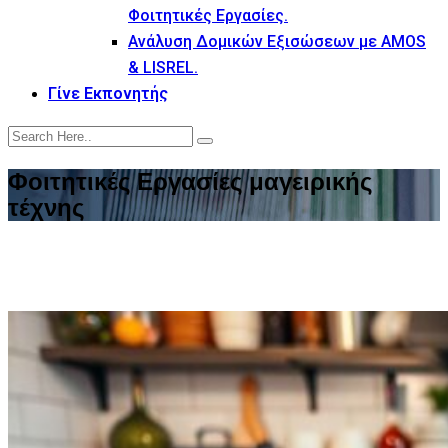
Φοιτητικές Εργασίες.
Ανάλυση Δομικών Εξισώσεων με AMOS
& LISREL.
Γίνε Εκπονητής
Φοιτητικές Εργασίες μαγειρικής
τέχνης