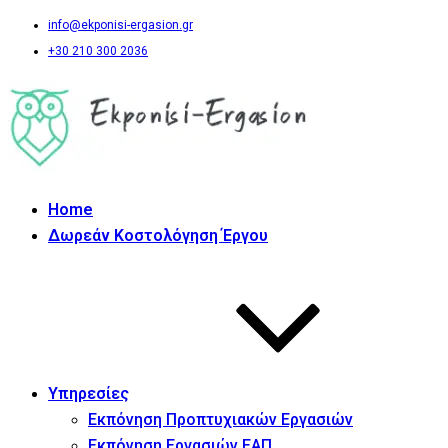
info@ekponisi-ergasion.gr
+30 210 300 2036
Home
Δωρεάν Κοστολόγηση Έργου
Υπηρεσίες
Εκπόνηση Προπτυχιακών Εργασιών
Εκπόνηση Εργασιών ΕΑΠ