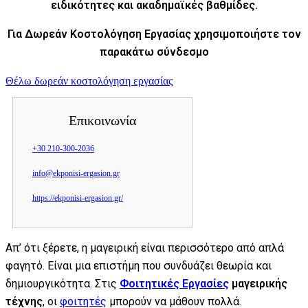
ειδικότητες και ακαδημαϊκές βαθμίδες.
Για Δωρεάν Κοστολόγηση Εργασίας χρησιμοποιήστε τον
παρακάτω σύνδεσμο
Θέλω δωρεάν κοστολόγηση εργασίας
Επικοινωνία
+30 210-300-2036
info@ekponisi-ergasion.gr
https://ekponisi-ergasion.gr/
Απ’ ότι ξέρετε, η μαγειρική είναι περισσότερο από απλά
φαγητό. Είναι μια επιστήμη που συνδυάζει θεωρία και
δημιουργικότητα. Στις
Φοιτητικές Εργασίες
μαγειρικής
τέχνης
, οι
φοιτητές
μπορούν να μάθουν πολλά.