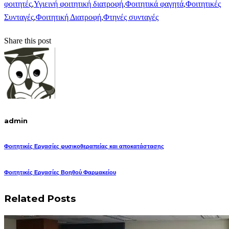
φοιτητές
,
Υγιεινή φοιτητική διατροφή
,
Φοιτητικά φαγητά
,
Φοιτητικές
Συνταγές
,
Φοιτητική Διατροφή
,
Φτηνές συνταγές
Share this post
admin
Φοιτητικές Εργασίες φυσικοθεραπείας και αποκατάστασης
Φοιτητικές Εργασίες Βοηθού Φαρμακείου
Related Posts