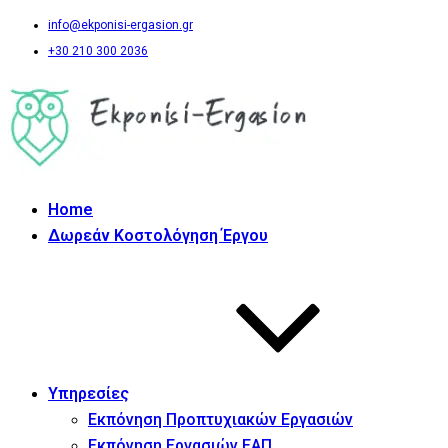
info@ekponisi-ergasion.gr
+30 210 300 2036
Home
Δωρεάν Κοστολόγηση Έργου
Υπηρεσίες
Εκπόνηση Προπτυχιακών Εργασιών
Εκπόνηση Εργασιών ΕΑΠ