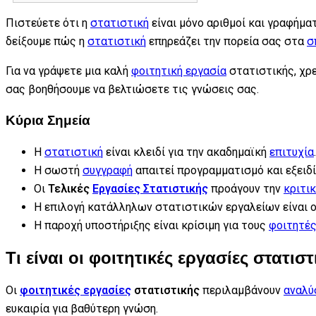
Πιστεύετε ότι η
στατιστική
είναι μόνο αριθμοί και γραφήμα
δείξουμε πώς η
στατιστική
επηρεάζει την πορεία σας στα
σ
Για να γράψετε μια καλή
φοιτητική εργασία
στατιστικής, χρε
σας βοηθήσουμε να βελτιώσετε τις γνώσεις σας.
Κύρια Σημεία
Η
στατιστική
είναι κλειδί για την ακαδημαϊκή
επιτυχία
.
Η σωστή
συγγραφή
απαιτεί προγραμματισμό και εξειδί
Οι
Τελικές
Εργασίες Στατιστικής
προάγουν την
κριτι
Η επιλογή κατάλληλων στατιστικών εργαλείων είναι ο
Η παροχή υποστήριξης είναι κρίσιμη για τους
φοιτητέ
Τι είναι οι φοιτητικές εργασίες στατιστ
Οι
φοιτητικές εργασίες
στατιστικής
περιλαμβάνουν
αναλύ
ευκαιρία για βαθύτερη γνώση.