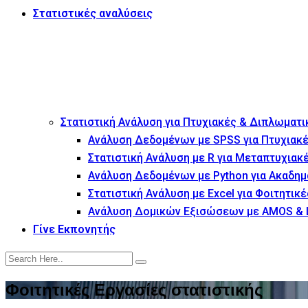
Στατιστικές αναλύσεις
Στατιστική Ανάλυση για Πτυχιακές & Διπλωματι
Ανάλυση Δεδομένων με SPSS για Πτυχιακέ
Στατιστική Ανάλυση με R για Μεταπτυχιακ
Ανάλυση Δεδομένων με Python για Ακαδημ
Στατιστική Ανάλυση με Excel για Φοιτητικέ
Ανάλυση Δομικών Εξισώσεων με AMOS & 
Γίνε Εκπονητής
Φοιτητικές Εργασίες στατιστικής