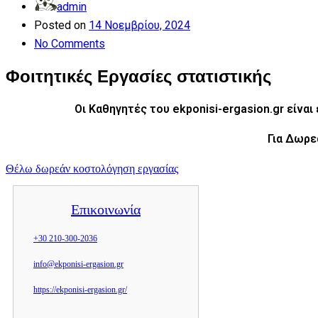
admin
Posted on
14 Νοεμβρίου, 2024
No Comments
Φοιτητικές Εργασίες στατιστικής
Οι Καθηγητές του ekponisi-ergasion.gr είνα
Για Δωρε
Θέλω δωρεάν κοστολόγηση εργασίας
Επικοινωνία
+30 210-300-2036
info@ekponisi-ergasion.gr
https://ekponisi-ergasion.gr/