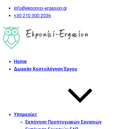
info@ekponisi-ergasion.gr
+30 210 300 2036
Home
Δωρεάν Κοστολόγηση Έργου
Υπηρεσίες
Εκπόνηση Προπτυχιακών Εργασιών