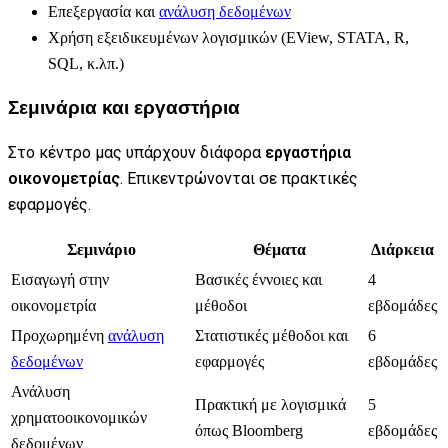
Επεξεργασία και
ανάλυση δεδομένων
Χρήση εξειδικευμένων λογισμικών (EView, STATA, R,
SQL, κ.λπ.)
Σεμινάρια και εργαστήρια
Στο κέντρο μας υπάρχουν διάφορα
εργαστήρια
οικονομετρίας
. Επικεντρώνονται σε πρακτικές
εφαρμογές.
Σεμινάριο
Θέματα
Διάρκεια
Εισαγωγή στην
Βασικές έννοιες και
4
οικονομετρία
μέθοδοι
εβδομάδες
Προχωρημένη
ανάλυση
Στατιστικές μέθοδοι και
6
δεδομένων
εφαρμογές
εβδομάδες
Ανάλυση
Πρακτική με λογισμικά
5
χρηματοοικονομικών
όπως Bloomberg
εβδομάδες
δεδομένων