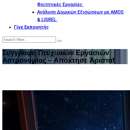
Φοιτητικές Εργασίες.
Ανάλυση Δομικών Εξισώσεων με AMOS
& LISREL.
Γίνε Εκπονητής
Συγγραφή Πτυχιακών Εργασιών
Αστρονομίας – Απόκτησε Άριστα!