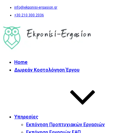
info@ekponisi-ergasion.gr
+30 210 300 2036
Home
Δωρεάν Κοστολόγηση Έργου
Υπηρεσίες
Εκπόνηση Προπτυχιακών Εργασιών
Εκπόνηση Εργασιών ΕΑΠ