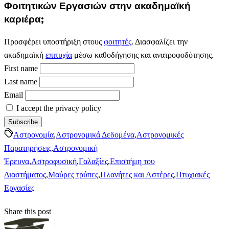
Φοιτητικών Εργασιών στην ακαδημαϊκή
καριέρα;
Προσφέρει υποστήριξη στους
φοιτητές
. Διασφαλίζει την
ακαδημαϊκή
επιτυχία
μέσω καθοδήγησης και ανατροφοδότησης.
First name
Last name
Email
I accept the privacy policy
Αστρονομία
,
Αστρονομικά Δεδομένα
,
Αστρονομικές
Παρατηρήσεις
,
Αστρονομική
Έρευνα
,
Αστροφυσική
,
Γαλαξίες
,
Επιστήμη του
Διαστήματος
,
Μαύρες τρύπες
,
Πλανήτες και Αστέρες
,
Πτυχιακές
Εργασίες
Share this post