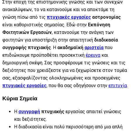
Στην εποχή της επιστημονικής γνώσης και των συνεχών
ανακαλύψεων, το να κατανοούμε και να αποκτάμε τη
γνώση πίσω από τις
πτυχιακές εργασίες
αστρονομίας
είναι καθοριστικής σημασίας. Εδώ στην
Εκπόνηση
Φοιτητικών Εργασιών
, κατανοούμε την ανάγκη των
φοιτητών για υποστήριξη στην απαιτητική
διαδικασία
συγγραφής πτυχιακής
. Η
ακαδημαϊκή
αριστεία
που
επιδιώκουμε προϋποθέτει προσεκτική
έρευνα
και
δημιουργική σκέψη. Σας προσφέρουμε τις γνώσεις και τις
δεξιότητες που χρειάζεστε για να ξεχωρίσετε στον τομέα
σας, εξασφαλίζοντας ολοκληρωμένες και προσεγμένες
πτυχιακές εργασίες
, που θα σας οδηγήσουν στην
επιτυχία
.
Κύρια Σημεία
Η
συγγραφή
πτυχιακής
εργασίας απαιτεί γνώσεις
και δεξιότητες.
Η διαδικασία είναι πολύ περισσότερη από μια απλή