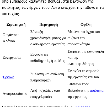
από έμπειρους καθηγητές βοηθάει στη βελτίωση της
ποιότητας των έργων τους. Αυτό ενισχύει την πιθανότητα
επιτυχίας.
Στρατηγική
Περιγραφή
Οφέλη
Σύνταξη
Μειώνει το άγχος και
Οργάνωση
χρονοδιαγράμματος για
αυξάνει την
Χρόνου
ολοκλήρωση εργασίας
αποδοτικότητα
Στηρίζει την κατανόηση
Εργασία με
Συνεργασία
και την
καθοδηγητές ή ομάδες
ανατροφοδότηση
Ενισχύει τη σημασία
Συλλογή και ανάλυση
Έρευνα
της εργασίας και του
πληροφοριών
περιεχομένου
Λήψη σχολίων από
Βελτιώνει την
ποιότητα
Ανατροφοδότηση
επαγγελματίες
της εργασίας