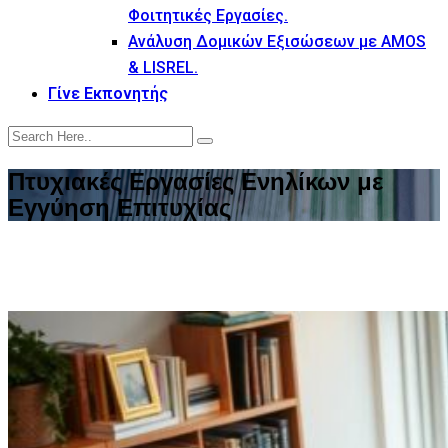
Φοιτητικές Εργασίες.
Ανάλυση Δομικών Εξισώσεων με AMOS
& LISREL.
Γίνε Εκπονητής
Πτυχιακές Εργασίες Ενηλίκων με
Εγγύηση Επιτυχίας