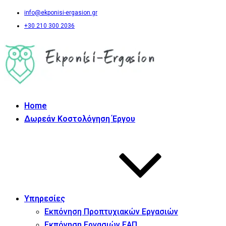
info@ekponisi-ergasion.gr
+30 210 300 2036
Home
Δωρεάν Κοστολόγηση Έργου
Υπηρεσίες
Εκπόνηση Προπτυχιακών Εργασιών
Εκπόνηση Εργασιών ΕΑΠ