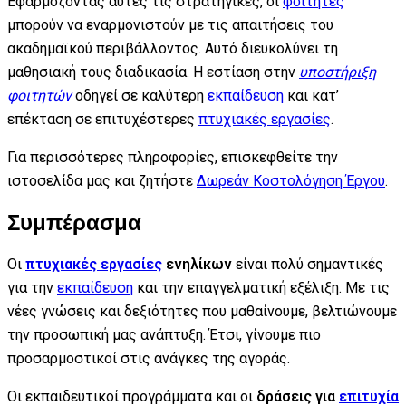
Εφαρμόζοντας αυτές τις στρατηγικές, οι
φοιτητές
μπορούν να εναρμονιστούν με τις απαιτήσεις του
ακαδημαϊκού περιβάλλοντος. Αυτό διευκολύνει τη
μαθησιακή τους διαδικασία. Η εστίαση στην
υποστήριξη
φοιτητών
οδηγεί σε καλύτερη
εκπαίδευση
και κατ’
επέκταση σε επιτυχέστερες
πτυχιακές εργασίες
.
Για περισσότερες πληροφορίες, επισκεφθείτε την
ιστοσελίδα μας και ζητήστε
Δωρεάν Κοστολόγηση Έργου
.
Συμπέρασμα
Οι
πτυχιακές εργασίες
ενηλίκων
είναι πολύ σημαντικές
για την
εκπαίδευση
και την επαγγελματική εξέλιξη. Με τις
νέες γνώσεις και δεξιότητες που μαθαίνουμε, βελτιώνουμε
την προσωπική μας ανάπτυξη. Έτσι, γίνουμε πιο
προσαρμοστικοί στις ανάγκες της αγοράς.
Οι εκπαιδευτικοί προγράμματα και οι
δράσεις για
επιτυχία