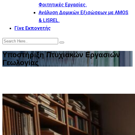
Φοιτητικές Εργασίες.
Ανάλυση Δομικών Εξισώσεων με AMOS
& LISREL.
Γίνε Εκπονητής
Υποστήριξη Πτυχιακών Εργασιών
Γεωλογίας