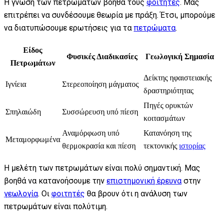
Η γνώση των πετρωμάτων βοηθά τους
φοιτητές
. Μας
επιτρέπει να συνδέσουμε θεωρία με πράξη. Έτσι, μπορούμε
να διατυπώσουμε ερωτήσεις για τα
πετρώματα
.
Είδος
Φυσικές Διαδικασίες
Γεωλογική Σημασία
Πετρωμάτων
Δείκτης ηφαιστειακής
Ιγνίεια
Στερεοποίηση μάγματος
δραστηριότητας
Πηγές ορυκτών
Σπηλαιώδη
Συσσώρευση υπό πίεση
κοιτασμάτων
Αναμόρφωση υπό
Κατανόηση της
Μεταμορφωμένα
θερμοκρασία και πίεση
τεκτονικής
ιστορίας
Η μελέτη των πετρωμάτων είναι πολύ σημαντική. Μας
βοηθά να κατανοήσουμε την
επιστημονική έρευνα
στην
γεωλογία
. Οι
φοιτητές
θα βρουν ότι η ανάλυση των
πετρωμάτων είναι πολύτιμη.