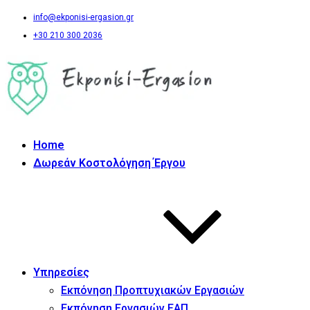
info@ekponisi-ergasion.gr
+30 210 300 2036
Home
Δωρεάν Κοστολόγηση Έργου
Υπηρεσίες
Εκπόνηση Προπτυχιακών Εργασιών
Εκπόνηση Εργασιών ΕΑΠ