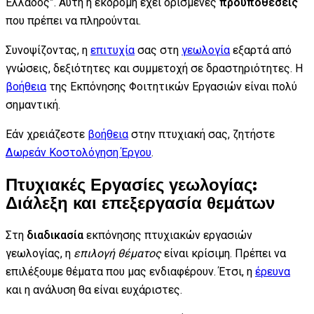
Ελλάδος”. Αυτή η εκδρομή έχει ορισμένες
προϋποθέσεις
που πρέπει να πληρούνται.
Συνοψίζοντας, η
επιτυχία
σας στη
γεωλογία
εξαρτά από
γνώσεις, δεξιότητες και συμμετοχή σε δραστηριότητες. Η
βοήθεια
της Εκπόνησης Φοιτητικών Εργασιών είναι πολύ
σημαντική.
Εάν χρειάζεστε
βοήθεια
στην πτυχιακή σας, ζητήστε
Δωρεάν Κοστολόγηση Έργου
.
Πτυχιακές Εργασίες γεωλογίας:
Διάλεξη και επεξεργασία θεμάτων
Στη
διαδικασία
εκπόνησης πτυχιακών εργασιών
γεωλογίας, η
επιλογή θέματος
είναι κρίσιμη. Πρέπει να
επιλέξουμε θέματα που μας ενδιαφέρουν. Έτσι, η
έρευνα
και η ανάλυση θα είναι ευχάριστες.