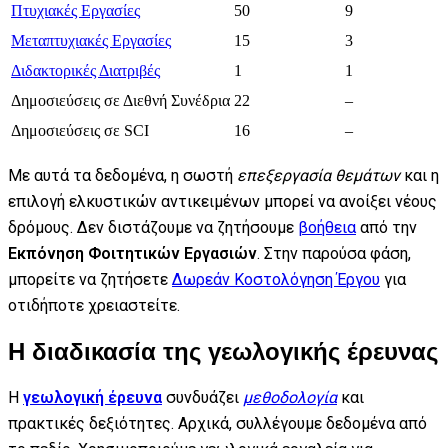
Πτυχιακές Εργασίες
50
9
Μεταπτυχιακές Εργασίες
15
3
Διδακτορικές Διατριβές
1
1
Δημοσιεύσεις σε Διεθνή Συνέδρια
22
–
Δημοσιεύσεις σε SCI
16
–
Με αυτά τα δεδομένα, η σωστή
επεξεργασία θεμάτων
και η
επιλογή ελκυστικών αντικειμένων μπορεί να ανοίξει νέους
δρόμους. Δεν διστάζουμε να ζητήσουμε
βοήθεια
από την
Εκπόνηση Φοιτητικών Εργασιών
. Στην παρούσα φάση,
μπορείτε να ζητήσετε
Δωρεάν Κοστολόγηση Έργου
για
οτιδήποτε χρειαστείτε.
Η διαδικασία της γεωλογικής έρευνας
Η
γεωλογική έρευνα
συνδυάζει
μεθοδολογία
και
πρακτικές δεξιότητες. Αρχικά, συλλέγουμε δεδομένα από