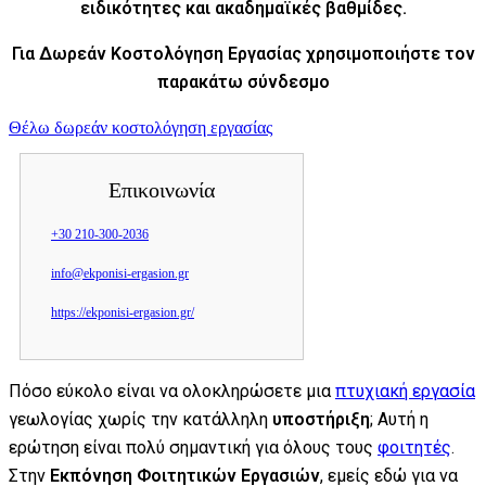
ειδικότητες και ακαδημαϊκές βαθμίδες.
Για Δωρεάν Κοστολόγηση Εργασίας χρησιμοποιήστε τον
παρακάτω σύνδεσμο
Θέλω δωρεάν κοστολόγηση εργασίας
Επικοινωνία
+30 210-300-2036
info@ekponisi-ergasion.gr
https://ekponisi-ergasion.gr/
Πόσο εύκολο είναι να ολοκληρώσετε μια
πτυχιακή εργασία
γεωλογίας χωρίς την κατάλληλη
υποστήριξη
; Αυτή η
ερώτηση είναι πολύ σημαντική για όλους τους
φοιτητές
.
Στην
Εκπόνηση Φοιτητικών Εργασιών
, εμείς εδώ για να