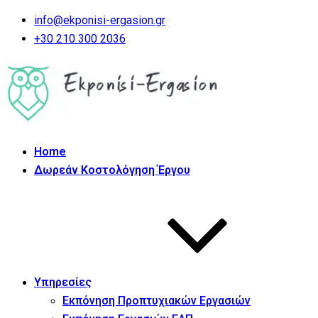
info@ekponisi-ergasion.gr
+30 210 300 2036
Home
Δωρεάν Κοστολόγηση Έργου
Υπηρεσίες
Εκπόνηση Προπτυχιακών Εργασιών