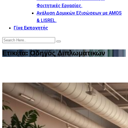
Φοιτητικές Εργασίες.
Ανάλυση Δομικών Εξισώσεων με AMOS
& LISREL.
Γίνε Εκπονητής
Ετικέτα:
Οδηγός Διπλωματικών