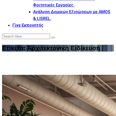
Φοιτητικές Εργασίες.
Ανάλυση Δομικών Εξισώσεων με AMOS
& LISREL.
Γίνε Εκπονητής
Ετικέτα:
Αρχιτεκτονική Ειδίκευση