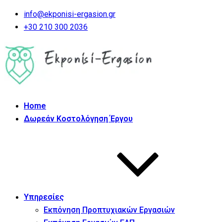
info@ekponisi-ergasion.gr
+30 210 300 2036
Home
Δωρεάν Κοστολόγηση Έργου
Υπηρεσίες
Εκπόνηση Προπτυχιακών Εργασιών