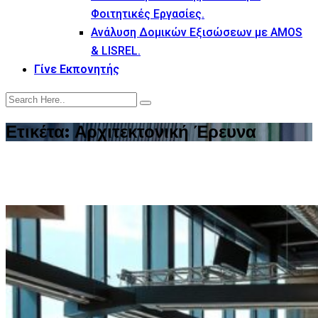
Φοιτητικές Εργασίες.
Ανάλυση Δομικών Εξισώσεων με AMOS
& LISREL.
Γίνε Εκπονητής
Ετικέτα:
Αρχιτεκτονική Έρευνα