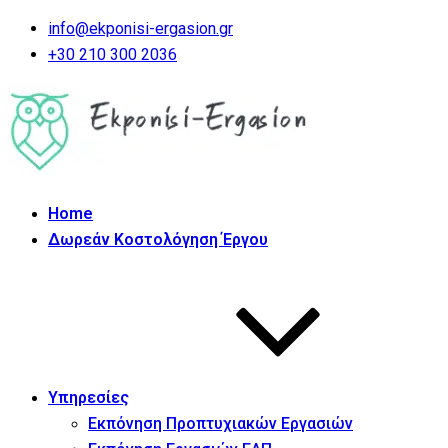
info@ekponisi-ergasion.gr
+30 210 300 2036
Home
Δωρεάν Κοστολόγηση Έργου
Υπηρεσίες
Εκπόνηση Προπτυχιακών Εργασιών