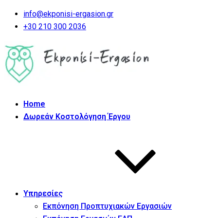
info@ekponisi-ergasion.gr
+30 210 300 2036
Home
Δωρεάν Κοστολόγηση Έργου
Υπηρεσίες
Εκπόνηση Προπτυχιακών Εργασιών