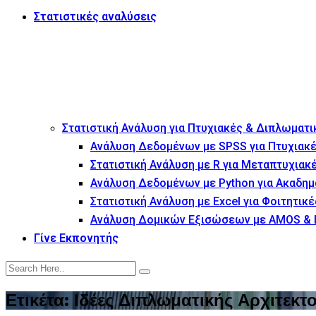
Στατιστικές αναλύσεις
Στατιστική Ανάλυση για Πτυχιακές & Διπλωματι
Ανάλυση Δεδομένων με SPSS για Πτυχιακέ
Στατιστική Ανάλυση με R για Μεταπτυχιακ
Ανάλυση Δεδομένων με Python για Ακαδημ
Στατιστική Ανάλυση με Excel για Φοιτητικέ
Ανάλυση Δομικών Εξισώσεων με AMOS & 
Γίνε Εκπονητής
Ετικέτα:
Ιδέες Διπλωματικής Αρχιτεκτ