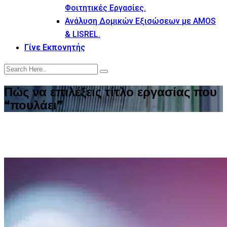
Φοιτητικές Εργασίες.
Ανάλυση Δομικών Εξισώσεων με AMOS
& LISREL.
Γίνε Εκπονητής
Πώς να επιλέξεις τίτλο εργασίας που
“πουλάει”