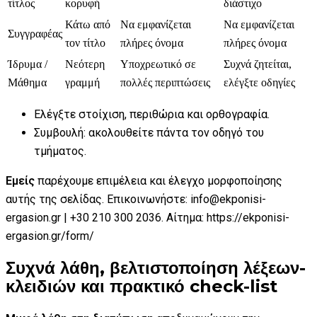
τίτλος
κορυφή
διάστιχο
Κάτω από
Να εμφανίζεται
Να εμφανίζεται
Συγγραφέας
τον τίτλο
πλήρες όνομα
πλήρες όνομα
Ίδρυμα /
Νεότερη
Υποχρεωτικό σε
Συχνά ζητείται,
Μάθημα
γραμμή
πολλές περιπτώσεις
ελέγξτε οδηγίες
Ελέγξτε στοίχιση, περιθώρια και ορθογραφία.
Συμβουλή: ακολουθείτε πάντα τον οδηγό του
τμήματος.
Εμείς
παρέχουμε επιμέλεια και έλεγχο μορφοποίησης
αυτής της σελίδας. Επικοινωνήστε: info@ekponisi-
ergasion.gr | +30 210 300 2036. Αίτημα: https://ekponisi-
ergasion.gr/form/
Συχνά λάθη, βελτιστοποίηση λέξεων-
κλειδιών και πρακτικό check-list