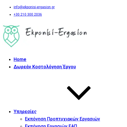
info@ekponisi-ergasion.gr
+30 210 300 2036
Home
Δωρεάν Κοστολόγηση Έργου
Υπηρεσίες
Εκπόνηση Προπτυχιακών Εργασιών
Εκπόνηση Εργασιών ΕΑΠ